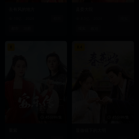
去有风的地方
县委大院
10亿
2024
都市
8.5亿
2024
现实
都市
治愈
现实
政治
8
8.4
45分钟/集
45分钟/集
重紫
显微镜下的大明