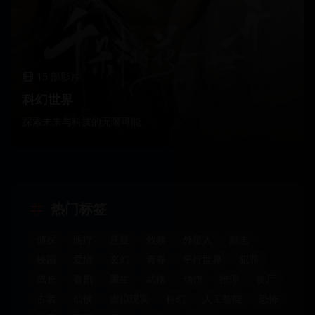
15
部影片
科幻世界
探索未来与科技的无限可能
热门标签
侦探
医疗
悬疑
救赎
外星人
励志
校园
爱情
玄幻
青春
平行世界
犯罪
成长
喜剧
重生
武侠
动作
推理
丧尸
古装
仙侠
虚拟现实
科幻
人工智能
恐怖