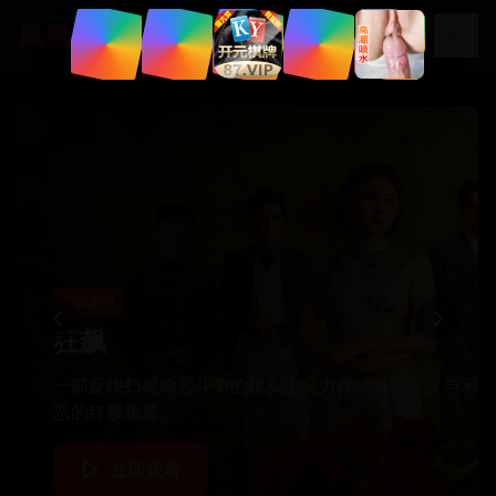
凤凰影视
科幻大片
战争史诗
科幻冒险
犯罪剧情
科幻悬疑
流浪地球3
长津湖之水门桥
阿凡达：水之道
狂飙
三体
人类为拯救地球，启动流浪地球计划，推动地球离开太
抗美援朝战争中，志愿军在长津湖地区与联合国军激战
杰克·萨利一家在潘多拉星球上的新冒险，探索神秘海
一部反映扫黑除恶斗争的现实主义力作，展现正义与邪
根据刘慈欣同名科幻小说改编的史诗级科幻剧，探索宇
阳系，寻找新家园的史诗级科幻巨制。
的英勇故事，致敬最可爱的人。
洋世界的视觉奇观。
恶的终极较量。
宙文明的终极奥秘。
立即观看
立即观看
立即观看
立即观看
立即观看