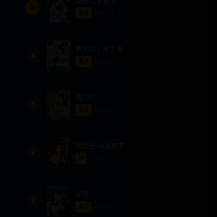
你好，李焕英
3
8.8
8500万
阿凡达：水之道
4
8.7
7200万
满江红
5
8.3
6800万
熊出没·伴我熊芯
6
8
5200万
深海
7
8.2
4800万