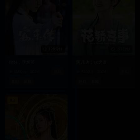
128分钟
192分钟
你好，李焕英
阿凡达：水之道
8500万
2024
喜剧
7200万
2024
科幻
喜剧
家庭
科幻
冒险
8.3