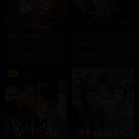
140分钟
131分钟
中国乒乓之绝地反击
无名
4200万
2024
运动
3900万
2024
谍战
运动
励志
谍战
历史
7.9
8.6