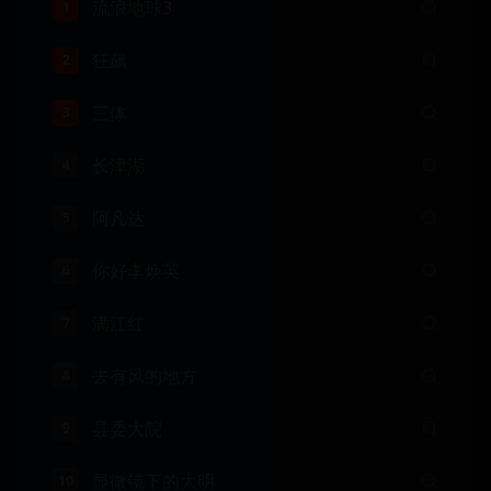
流浪地球3
1
狂飙
2
三体
3
长津湖
4
阿凡达
5
你好李焕英
6
满江红
7
去有风的地方
8
县委大院
9
显微镜下的大明
10