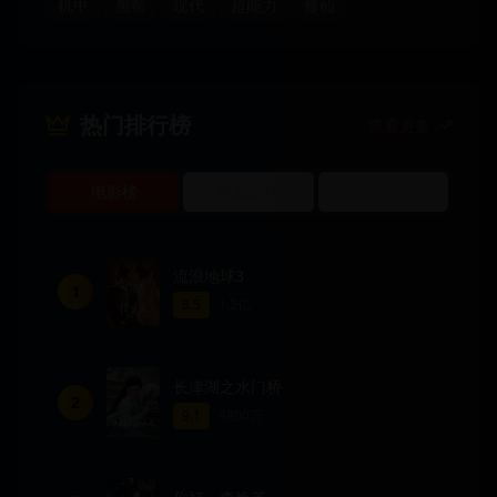
机甲
黑帮
现代
超能力
修仙
热门排行榜
查看更多
电影榜
电视剧榜
动漫榜
流浪地球3
1
8.5
1.2亿
长津湖之水门桥
2
9.1
9800万