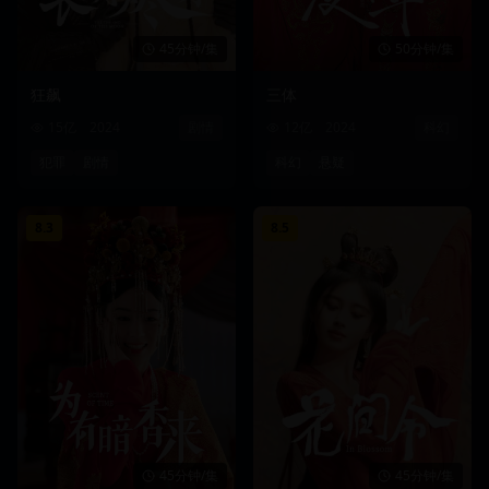
45分钟/集
50分钟/集
狂飙
三体
15亿
2024
剧情
12亿
2024
科幻
犯罪
剧情
科幻
悬疑
8.3
8.5
45分钟/集
45分钟/集