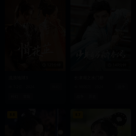
125分钟
149分钟
流浪地球3
长津湖之水门桥
1.2亿
2024
科幻
9800万
2024
战争
科幻
冒险
战争
历史
8.8
8.7